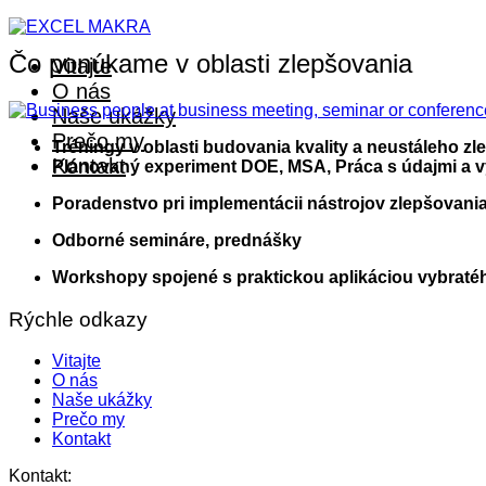
Čo ponúkame v oblasti zlepšovania
Vitajte
O nás
Naše ukážky
Prečo my
Tréningy v oblasti budovania kvality a neustáleho z
Kontakt
Plánovaný experiment DOE, MSA, Práca s údajmi a 
Poradenstvo pri implementácii nástrojov zlepšovani
Odborné semináre, prednášky
Workshopy spojené s praktickou aplikáciou vybratéh
Rýchle odkazy
Vitajte
O nás
Naše ukážky
Prečo my
Kontakt
Kontakt: